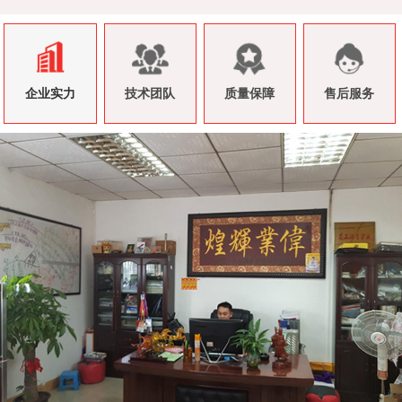
企业实力
技术团队
质量保障
售后服务