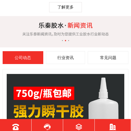
了解更多
公司动态
行业资讯
常见问题