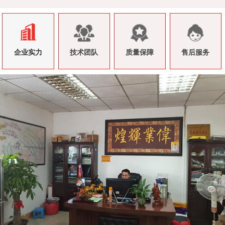
企业实力
技术团队
质量保障
售后服务