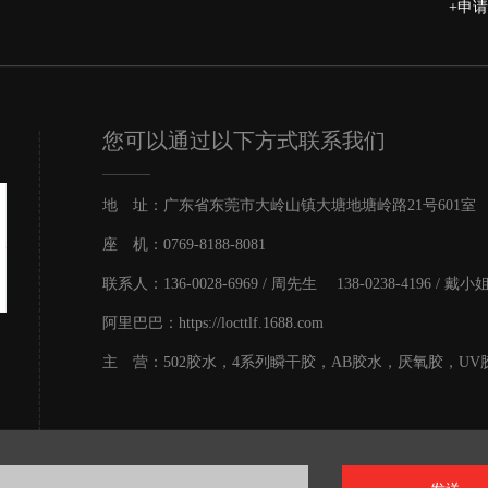
+申
您可以通过以下方式联系我们
地 址：广东省东莞市大岭山镇大塘地塘岭路21号601室
座 机：0769-8188-8081
联系人：136-0028-6969 / 周先生 138-0238-4196 / 戴小
阿里巴巴：https://locttlf.1688.com
主 营：502胶水，4系列瞬干胶，AB胶水，厌氧胶，UV