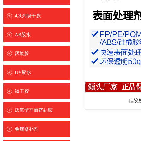
[
]
4系列瞬干胶
[
]
AB胶水
[
]
厌氧胶
[
]
UV胶水
[
]
玻璃水晶专用
铸工胶
金属玻璃水晶专用
硅胶
[
]
厌氧型平面密封胶
塑料金属玻璃水晶专用
[
]
金属修补剂