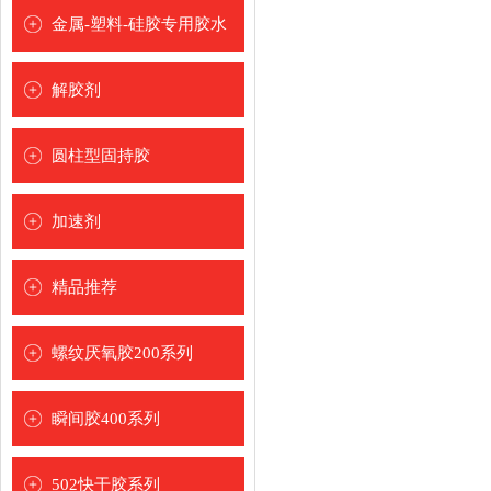
[
]
钢制修补剂
金属-塑料-硅胶专用胶水
铸铁修补剂
[
]
金属瞬间胶水
解胶剂
铝质修补剂
硅胶瞬间胶水
[
]
耐高温修补剂
圆柱型固持胶
塑料瞬间胶水
耐磨涂层
[
]
加速剂
[
]
精品推荐
[
]
螺纹厌氧胶200系列
[
]
圣乐泰品牌
瞬间胶400系列
德牢士品牌
[
]
502快干胶系列