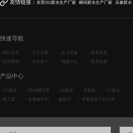
友情链接：
东莞502胶水生产厂家
瞬间胶水生产厂家
乐秦胶水
快速导航
- 网站首页
- 关于乐秦
- 企业形象
- 荣誉资质
- 应用案例
- 合作客户
- 视频中心
- 联系乐秦
产品中心
- 502胶水
- 4系列瞬干胶
- AB胶水
- 厌氧胶
- UV胶水
- 铸工胶
- 金属修补剂
- 解胶剂
+ 查看更多产品分类