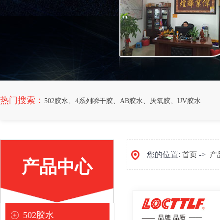
热门搜索：
502胶水
、
4系列瞬干胶
、
AB胶水
、
厌氧胶
、
UV胶水
您的位置:
->
首页
产
产品中心
[
]
502胶水