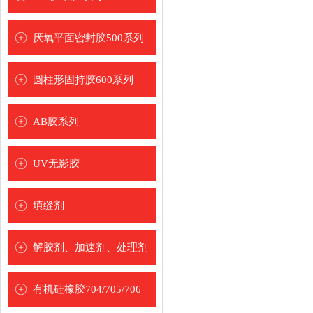
[
]
厌氧平面密封胶500系列
[
]
圆柱形固持胶600系列
[
]
德牢士品牌
AB胶系列
圣乐泰品牌
[
]
青红胶AB胶
UV无影胶
环氧树脂5分钟AB胶
[
]
水晶/玻璃粘接UV胶
填缝剂
环氧树脂30分钟AB胶
玻璃粘金属UV胶
[
]
环氧树脂60分钟AB胶
发泡胶
解胶剂、加速剂、处理剂
塑料粘接UV胶
环氧树脂2/4小时AB胶
美缝剂
[
]
玻璃金属塑料
表面处理剂
有机硅橡胶704/705/706
卡装AB胶水
喷涂加速剂