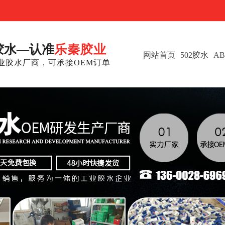
胶水—认准
乐秦胶业
网站首页
502胶水
A
业胶水厂商，可承接OEM订单