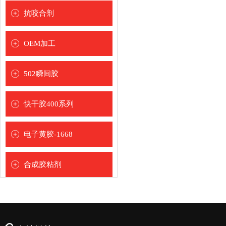
[
]
抗咬合剂
502解胶剂
[
]
OEM加工
[
]
502瞬间胶
[
]
快干胶400系列
[
]
圣乐泰品牌
电子黄胶-1668
[
]
合成胶粘剂