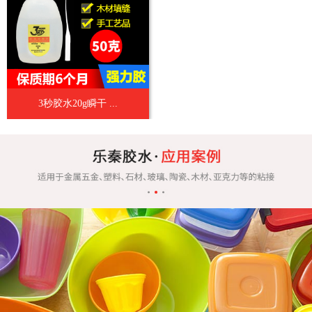
3秒胶水20g瞬干 ...