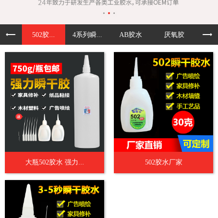
502胶...
4系列瞬...
AB胶水
厌氧胶
UV
大瓶502胶水 强力...
502胶水厂家