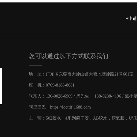
+申
您可以通过以下方式联系我们
地 址：广东省东莞市大岭山镇大塘地塘岭路21号601室
座 机：0769-8188-8081
联系人：136-0028-6969 / 周先生 138-0238-4196 / 戴小
阿里巴巴：https://locttlf.1688.com
主 营：502胶水，4系列瞬干胶，AB胶水，厌氧胶，UV