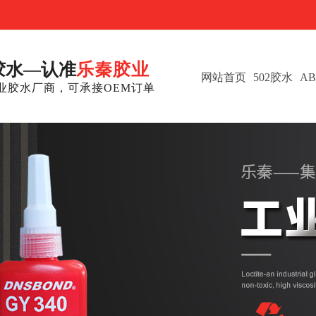
胶水—认准
乐秦胶业
网站首页
502胶水
A
业胶水厂商，可承接OEM订单