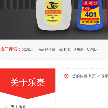
热门搜索：
502胶水
、
4系列瞬干胶
、
AB胶水
、
厌氧胶
、
UV胶水
您的位置:
->
首页
视
关于乐秦
关于乐秦