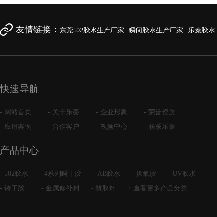
友情链接：
东莞502胶水生产厂家
瞬间胶水生产厂家
乐秦胶水
快速导航
- 网站首页
- 关于乐秦
- 企业形象
- 荣誉资质
- 应用案例
- 合作客户
- 视频中心
- 联系乐秦
产品中心
- 502胶水
- 4系列瞬干胶
- AB胶水
- 厌氧胶
- UV胶水
- 铸工胶
- 金属修补剂
- 解胶剂
+ 查看更多产品分类