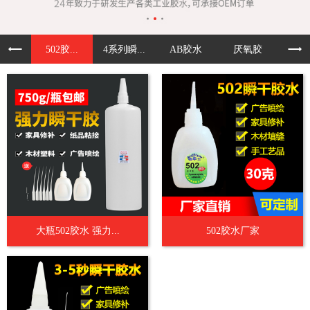
502胶...
4系列瞬...
AB胶水
厌氧胶
UV
大瓶502胶水 强力...
502胶水厂家