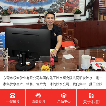
东莞市乐秦胶业有限公司与国内化工胶水研究院共同研发胶水，是一
家集胶水生产、销售、售后为一体的胶水公司。我们集中一批工业胶
水应用与开发胶水的工程技术人才，参与客户所需要的胶水的设计、
制造、维护全过程，提供适合客户的各种工程胶水，为客户的产品质
关于我们
一键拨号
微信咨询
产品中心
量提高、成本降低、提高产品市场竞争力作努力。 主要生产：...