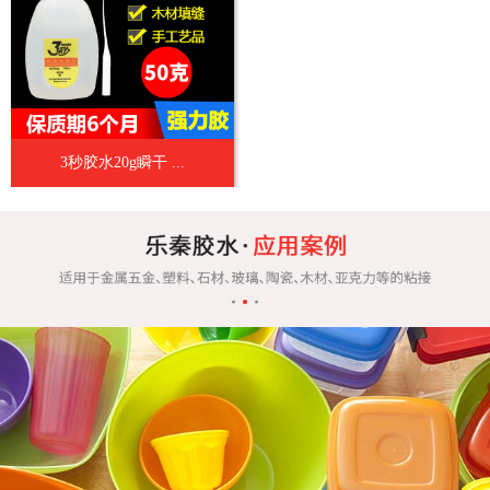
3秒胶水20g瞬干 ...