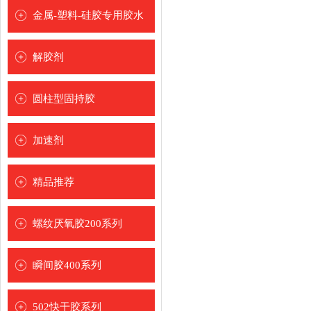
[
]
钢制修补剂
金属-塑料-硅胶专用胶水
铸铁修补剂
[
]
金属瞬间胶水
解胶剂
铝质修补剂
硅胶瞬间胶水
[
]
耐高温修补剂
圆柱型固持胶
塑料瞬间胶水
耐磨涂层
[
]
加速剂
[
]
精品推荐
[
]
螺纹厌氧胶200系列
[
]
圣乐泰品牌
瞬间胶400系列
德牢士品牌
[
]
502快干胶系列