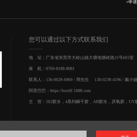
+申
您可以通过以下方式联系我们
地 址：广东省东莞市大岭山镇大塘地塘岭路21号601室
座 机：0769-8188-8081
联系人：136-0028-6969 / 周先生 138-0238-4196 / 戴小
阿里巴巴：https://locttlf.1688.com
主 营：502胶水，4系列瞬干胶，AB胶水，厌氧胶，UV