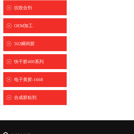
[
]
抗咬合剂
502解胶剂
[
]
OEM加工
[
]
502瞬间胶
[
]
快干胶400系列
[
]
圣乐泰品牌
电子黄胶-1668
[
]
合成胶粘剂