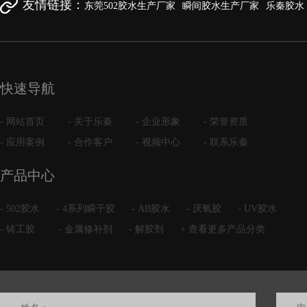
友情链接：
东莞502胶水生产厂家
瞬间胶水生产厂家
乐秦胶水
快速导航
- 网站首页
- 关于乐秦
- 企业形象
- 荣誉资质
- 应用案例
- 合作客户
- 视频中心
- 联系乐秦
产品中心
- 502胶水
- 4系列瞬干胶
- AB胶水
- 厌氧胶
- UV胶水
- 铸工胶
- 金属修补剂
- 解胶剂
+ 查看更多产品分类