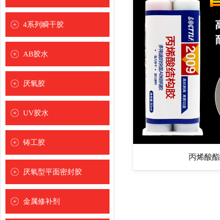
[
]
4系列瞬干胶
[
]
AB胶水
[
]
厌氧胶
[
]
UV胶水
[
]
玻璃水晶专用
铸工胶
金属玻璃水晶专用
丙烯酸酯
[
]
厌氧型平面密封胶
塑料金属玻璃水晶专用
[
]
金属修补剂