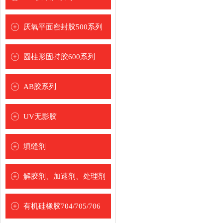
[
]
厌氧平面密封胶500系列
[
]
圆柱形固持胶600系列
[
]
德牢士品牌
AB胶系列
圣乐泰品牌
[
]
青红胶AB胶
UV无影胶
环氧树脂5分钟AB胶
[
]
水晶/玻璃粘接UV胶
填缝剂
环氧树脂30分钟AB胶
玻璃粘金属UV胶
[
]
环氧树脂60分钟AB胶
发泡胶
解胶剂、加速剂、处理剂
塑料粘接UV胶
环氧树脂2/4小时AB胶
美缝剂
[
]
玻璃金属塑料
表面处理剂
有机硅橡胶704/705/706
卡装AB胶水
喷涂加速剂