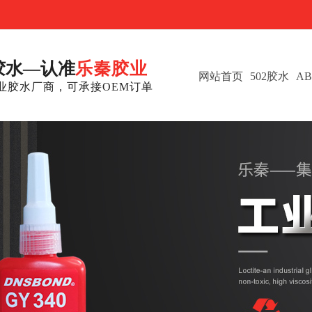
胶水—认准
乐秦胶业
网站首页
502胶水
A
业胶水厂商，可承接OEM订单