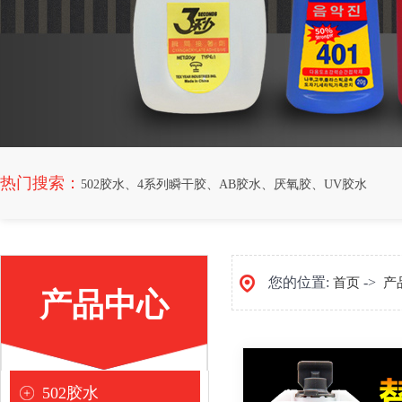
热门搜索：
502胶水
、
4系列瞬干胶
、
AB胶水
、
厌氧胶
、
UV胶水
您的位置:
->
首页
产
产品中心
[
]
502胶水