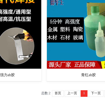
强力ab胶
青红ab胶
总数:2
首页
上一页
1
下一页