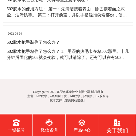
502胶水的使用方法： 第一：先清洁接着表面，除去接着面之灰
尘、油污锈等。 第二：打开前盖，并以手指轻扣尖端部份，使不
留有残余液体，再以剪刀剪出孔穴。 第三：在被接面滴一小滴接
着剂，即刻进行接着，并保持至硬化为止，接着面积不宜太大，
接着层厚度不宜超过0.2mm。 第四：在使用完502胶水后擦拭容
2022-04-24
502胶水把手黏住了怎么办？
502胶水把手粘住了怎么办？ 1、用湿的热毛巾在粘502那里。十几
分钟后固化的502就会变软，就可以清除了。还有可以在有502的
地方再滴上一滴502，固化了的502也会变软，这样子用毛巾也能
除去。 2、用绝缘油，倒点变压器里的绝缘油在桌上，502胶水很
快变软，可以很快搓掉了。 3、502胶水是一
Copyright © 2021 东莞市乐秦胶业有限公司 版权所有
主营：502胶水，4系列瞬干胶，AB胶水，厌氧胶，UV胶水等
技术支持【
东莞网站建设
】
关于我们
一键拨号
微信咨询
产品中心