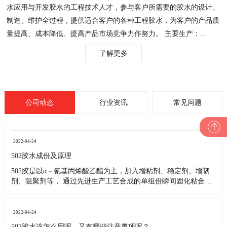
水应用与开发胶水的工程技术人才，参与客户所需要的胶水的设计、
制造、维护全过程，提供适合客户的各种工程胶水，为客户的产品质
量提高、成本降低、提高产品市场竞争力作努力。 主要生产：...
了解更多
公司动态
行业资讯
常见问题
2022-04-24
502胶水成份及原理
502胶是以α－氰基丙烯酸乙酯为主，加入增粘剂、稳定剂、增韧
剂、阻聚剂等， 通过先进生产工艺合成的单组份瞬间固化粘合
剂。 结构式: CH2=C(CN)-COO-C2H5。 原理：在空气中微量水催
化下发生加聚反应，迅速固化而将被粘物粘牢。 胶水中的化学成
分，在水性环境里。胶水中的高分子体（白胶中的
2022-04-24
502胶水该怎么用呢，又有哪些注意事项呢？