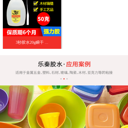
3秒胶水20g瞬干 ...