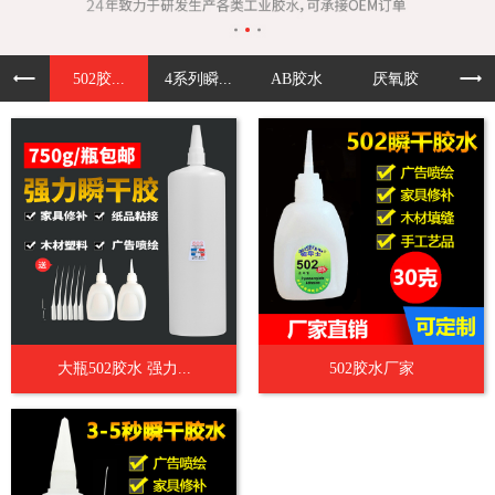
502胶...
4系列瞬...
AB胶水
厌氧胶
UV
大瓶502胶水 强力...
502胶水厂家