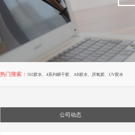
热门搜索：
502胶水
、
4系列瞬干胶
、
AB胶水
、
厌氧胶
、
UV胶水
公司动态