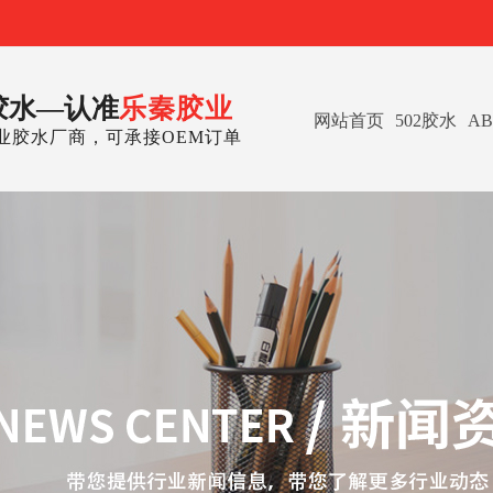
胶水—认准
乐秦胶业
网站首页
502胶水
A
业胶水厂商，可承接OEM订单