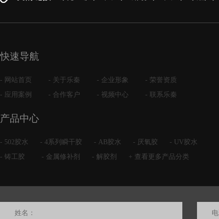
快速导航
- 网站首页
- 关于乐秦
- 企业形象
- 荣誉资质
- 应用案例
- 合作客户
- 视频中心
- 联系乐秦
产品中心
- 502胶水
- 4系列瞬干胶
- AB胶水
- 厌氧胶
- UV胶水
- 铸工胶
- 金属修补剂
- 解胶剂
+ 查看更多产品分类
姓名：
电