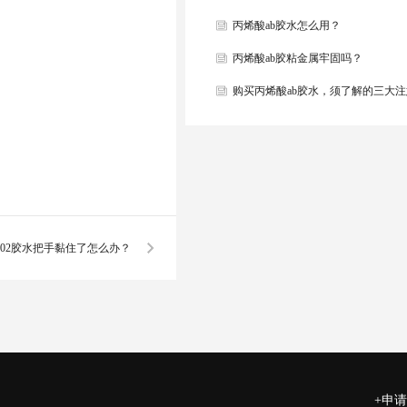
丙烯酸ab胶水怎么用？
丙烯酸ab胶粘金属牢固吗？
购买丙烯酸ab胶水，须了解的三大
项
502胶水把手黏住了怎么办？
+申