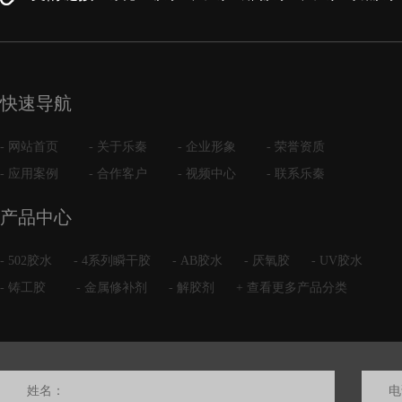
快速导航
- 网站首页
- 关于乐秦
- 企业形象
- 荣誉资质
- 应用案例
- 合作客户
- 视频中心
- 联系乐秦
产品中心
- 502胶水
- 4系列瞬干胶
- AB胶水
- 厌氧胶
- UV胶水
- 铸工胶
- 金属修补剂
- 解胶剂
+ 查看更多产品分类
姓名：
电