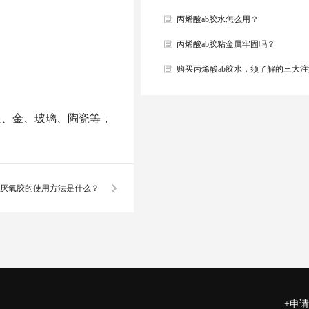
丙烯酸ab胶水怎么用？
丙烯酸ab胶粘金属牢固吗？
购买丙烯酸ab胶水，须了解的三大
项
银、金、玻璃、陶瓷等，
厌氧胶的使用方法是什么？
+申