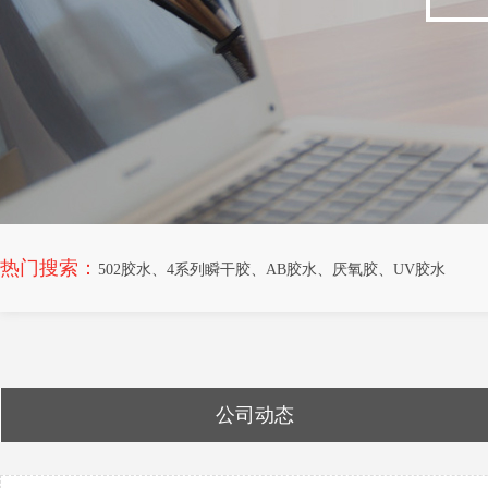
热门搜索：
502胶水
、
4系列瞬干胶
、
AB胶水
、
厌氧胶
、
UV胶水
公司动态