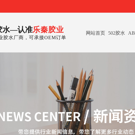
胶水—认准
乐秦胶业
网站首页
502胶水
A
业胶水厂商，可承接OEM订单